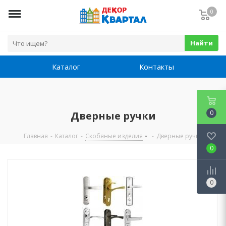
0
Найти
Каталог
Контакты
0
Дверные ручки
Главная
-
Каталог
-
Скобяные изделия
-
Дверные ручки
0
0