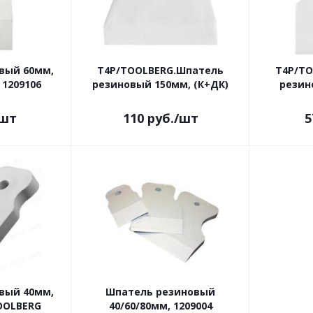
вый 60мм,
Т4Р/TOOLBERG.Шпатель
Т4Р/T
1209106
резиновый 150мм, (К+ДК)
резин
/шт
110
руб.
/шт
5
вый 40мм,
Шпатель резиновый
OOLBERG
40/60/80мм, 1209004