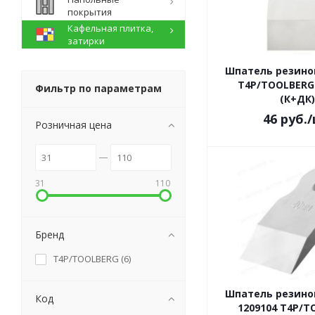
покрытия
Кафельная плитка,
затирки
Шпатель резино
Т4Р/TOOLBERG 
Фильтр по параметрам
(К+ДК)
46
руб.
Розничная цена
31
110
Бренд
Т4Р/TOOLBERG (
6
)
Шпатель резино
Код
1209104 Т4Р/T