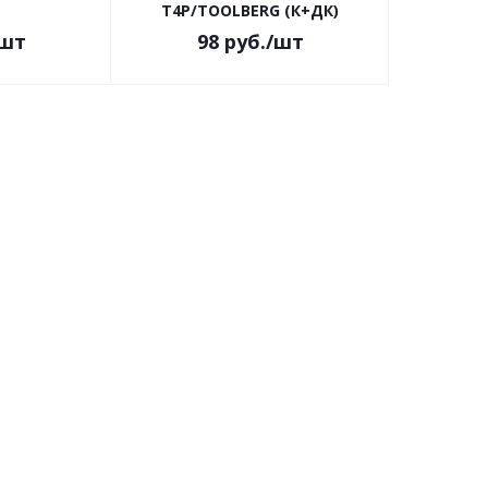
Т4Р/TOOLBERG (К+ДК)
/шт
98
руб.
/шт