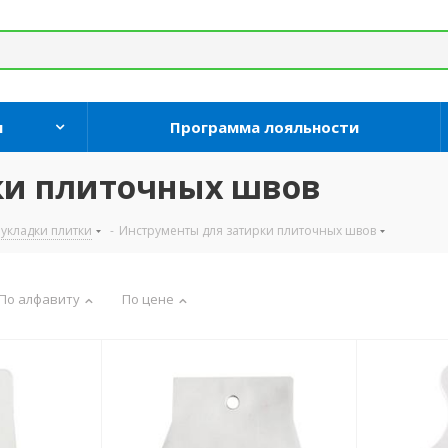
и
Программа лояльности
ки плиточных швов
укладки плитки
-
Инструменты для затирки плиточных швов
По алфавиту
По цене