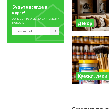
Будьте всегда в
курсе!
Узнавайте о скидках и акциях
Декор
первым
Краски, лаки
Скидка по 