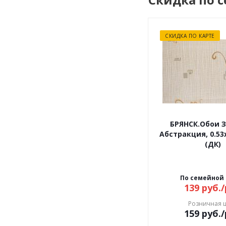
СКИДКА ПО КАРТЕ
БРЯНСК.Обои З
Абстракция, 0.53х
(ДК)
По семейной
139
руб.
/
Розничная 
159
руб.
/