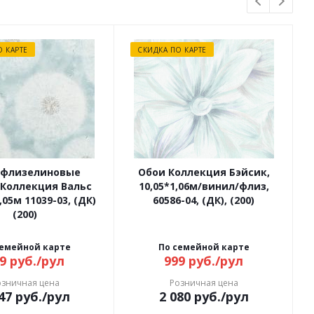
О КАРТЕ
СКИДКА ПО КАРТЕ
 флизелиновые
Обои Коллекция Бэйсик,
 Коллекция Вальс
10,05*1,06м/винил/флиз,
,05м 11039-03, (ДК)
60586-04, (ДК), (200)
(200)
семейной карте
По семейной карте
9
руб.
/рул
999
руб.
/рул
озничная цена
Розничная цена
47
руб.
/рул
2 080
руб.
/рул