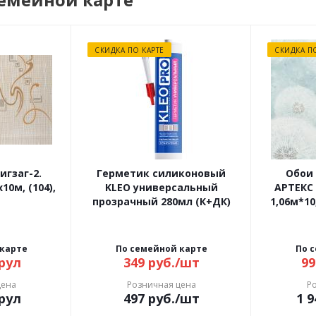
СКИДКА ПО КАРТЕ
СКИДКА П
игзаг-2.
Герметик силиконовый
Обои
10м, (104),
KLEO универсальный
АРТЕКС
прозрачный 280мл (К+ДК)
1,06м*10
 карте
По семейной карте
По 
рул
349
руб.
/шт
99
цена
Розничная цена
Р
рул
497
руб.
/шт
1 9