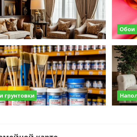
Обои
 и грунтовки
Напо
семейной карте