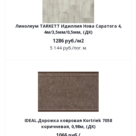
Линолеум TARKETT Идиллия Нова Саратога 4,
4м/3,5мм/0,5мм, (ДК)
1286
руб.
/м2
5 144
руб.
/пог. м.
IDEAL.Дорожка ковровая Kortriek 7058
коричневая, 0,98м, (ДК)
1066
руб.
/