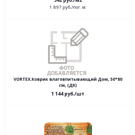
542
руб.
/м2
1 897
руб.
/пог. м.
VORTEX.Коврик влаговпитывающий Дом, 50*80
см, (ДК)
1 144
руб.
/шт