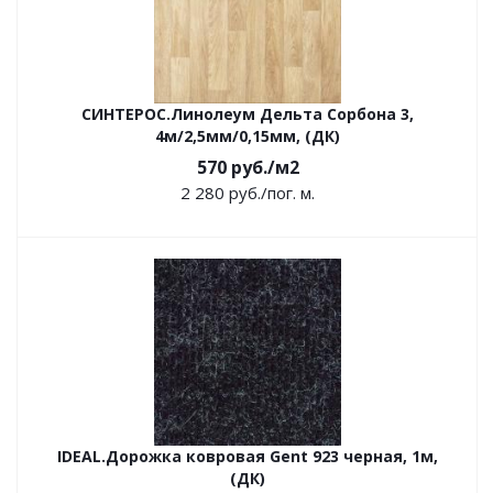
СИНТЕРОС.Линолеум Дельта Сорбона 3,
4м/2,5мм/0,15мм, (ДК)
570
руб.
/м2
2 280
руб.
/пог. м.
IDEAL.Дорожка ковровая Gent 923 черная, 1м,
(ДК)