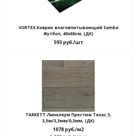
VORTEX.Коврик влаговпитывающий Samba
Футбол, 40х60см, (ДК)
593
руб.
/шт
ТАRКЕТТ.Линолеум Престиж Техас 3,
3,5м/3,3мм/0,3мм, (ДК)
1078
руб.
/м2