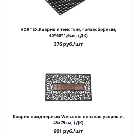
VORTEX.Коврик ячеистый, грязесборный,
40*60*1,6см, (ДК)
376
руб.
/шт
Коврик придверный Welcome вензель узорный,
45x75см, (ДК)
901
руб.
/шт