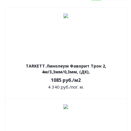
TARKETT.Линолеум Фаворит Трон 2,
4м/3,3мм/0,3мм, (ДК),
1085
руб.
/м2
4 340
руб.
/пог. м.