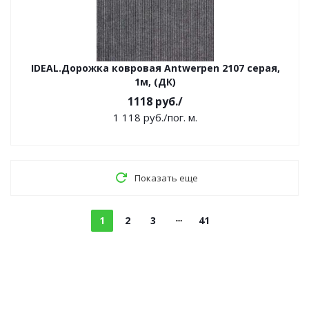
IDEAL.Дорожка ковровая Antwerpen 2107 серая,
1м, (ДК)
1118
руб.
/
1 118
руб.
/пог. м.
Показать еще
1
2
3
41