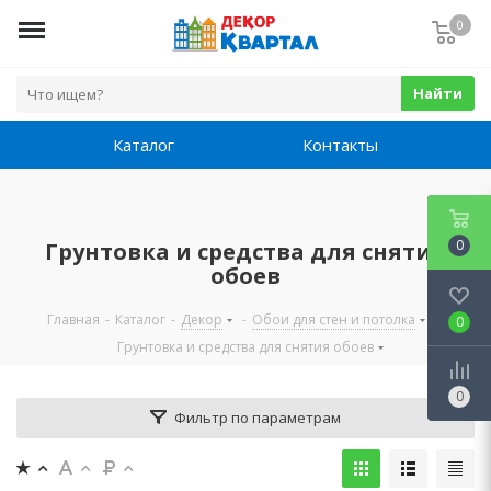
0
Найти
Каталог
Контакты
0
Грунтовка и средства для снятия
обоев
Главная
-
Каталог
-
Декор
-
Обои для стен и потолка
-
0
Грунтовка и средства для снятия обоев
0
Фильтр по параметрам