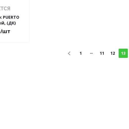
к PUERTO
ый, (ДК)
.
/шт
1
11
12
13