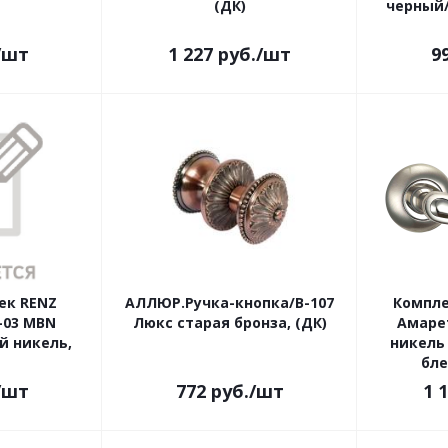
(ДК)
черный
/шт
1 227
руб.
/шт
9
ек RENZ
АЛЛЮР.Ручка-кнопка/В-107
Компле
-03 MBN
Люкс старая бронза, (ДК)
Амарет
й никель,
никель
бле
/шт
772
руб.
/шт
1 