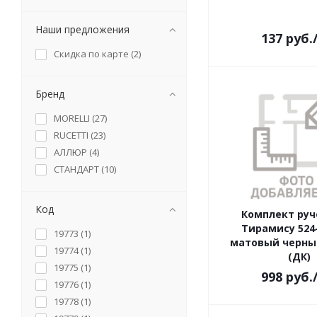
Наши предложения
137
руб.
Скидка по карте (
2
)
Бренд
MORELLI (
27
)
RUCETTI (
23
)
АЛЛЮР (
4
)
СТАНДАРТ (
10
)
Код
Комплект руч
Тирамису 524
19773 (
1
)
матовый черны
19774 (
1
)
(ДК)
19775 (
1
)
998
руб.
19776 (
1
)
19778 (
1
)