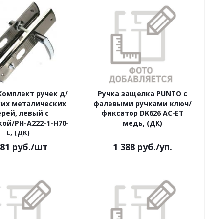
омплект ручек д/
Ручка защелка PUNTO с
ких металических
фалевыми ручками ключ/
рей, левый с
фиксатор DK626 AC-ET
ой/РН-А222-1-H70-
медь, (ДК)
L, (ДК)
081
руб.
/шт
1 388
руб.
/уп.