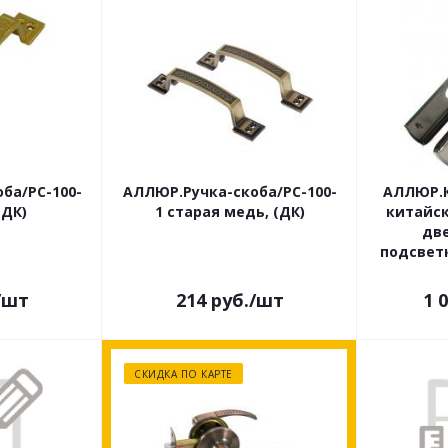
ба/РС-100-
АЛЛЮР.Ручка-скоба/РС-100-
АЛЛЮР.К
(ДК)
1 старая медь, (ДК)
китайс
две
подсветк
/шт
214
руб.
/шт
1 
СКИДКА ПО КАРТЕ