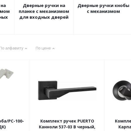
 на
Дверные ручки на
Дверные ручки кнобы
змом
планке с механизмом
с механизмом
ных
для входных дверей
По алфавиту
По цене
ба/РС-100-
Комплект ручек PUERTO
Компле
ДК)
Канноли 537-03 B черный,
Карпа