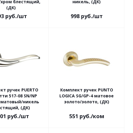
/хром блестящий,
никель, (ДК)
(ДК)
93
руб.
/шт
998
руб.
/шт
кт ручек PUERTO
Комплект ручек PUNTO
ти 517-08 SN/NP
LOGICA SG/GP-4 матовое
 матовый/никель
золото/золото, (ДК)
стящий, (ДК)
101
руб.
/шт
551
руб.
/ком