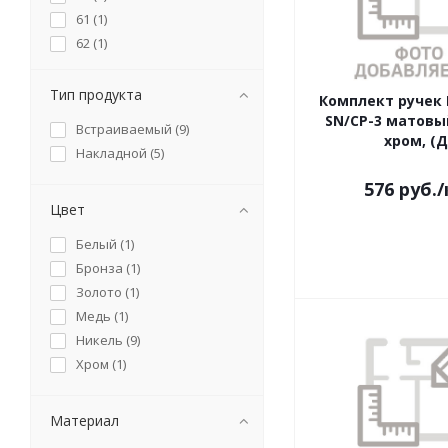
19867 (
1
)
61 (
1
)
19868 (
1
)
62 (
1
)
19869 (
1
)
63 (
1
)
19890 (
1
)
64 (
1
)
Тип продукта
Комплект ручек
19891 (
1
)
65 (
1
)
SN/CP-3 матовы
Встраиваемый (
9
)
19892 (
1
)
66 (
1
)
хром, (Д
Накладной (
5
)
19894 (
1
)
19895 (
1
)
576
руб.
/
19896 (
1
)
Цвет
19897 (
1
)
Белый (
1
)
19903 (
1
)
Бронза (
1
)
19906 (
1
)
Золото (
1
)
19907 (
1
)
Медь (
1
)
19909 (
1
)
Никель (
9
)
19910 (
1
)
Хром (
1
)
19911 (
1
)
19912 (
1
)
19913 (
1
)
Материал
19918 (
1
)