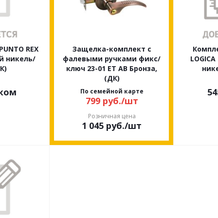
 PUNTO REX
Защелка-комплект с
Компл
й никель/
фалевыми ручками фикс/
LOGICA
К)
ключ 23-01 ЕТ АВ Бронза,
нике
(ДК)
ком
54
По семейной карте
799
руб.
/шт
Розничная цена
1 045
руб.
/шт