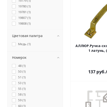
19779 (
1
)
19780 (
1
)
19781 (
1
)
19807 (
1
)
19808 (
1
)
19809 (
1
)
19811 (
1
)
Цветовая палитра
19812 (
1
)
Медь (
1
)
АЛЛЮР.Ручка-ско
19813 (
1
)
1 латунь, 
19821 (
1
)
Номерок
19822 (
1
)
19823 (
1
)
48 (
1
)
19824 (
1
)
137
руб.
50 (
1
)
19861 (
1
)
51 (
1
)
19862 (
1
)
53 (
1
)
19863 (
1
)
55 (
1
)
19864 (
1
)
58 (
1
)
19865 (
1
)
59 (
1
)
19866 (
1
)
60 (
1
)