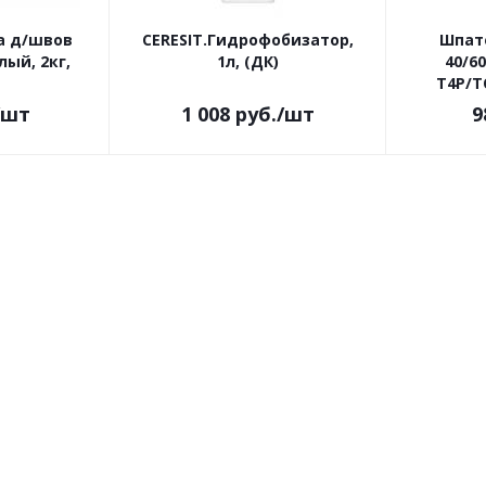
а д/швов
CERESIT.Гидрофобизатор,
Шпат
лый, 2кг,
1л, (ДК)
40/6
Т4Р/T
/шт
1 008
руб.
/шт
9