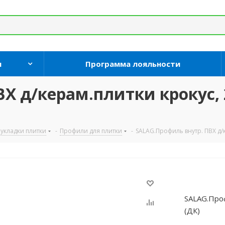
и
Программа лояльности
Х д/керам.плитки крокус,
укладки плитки
-
Профили для плитки
-
SALAG.Профиль внутр. ПВХ д/к
SALAG.Проф
(ДК)