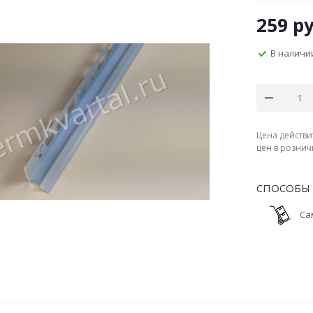
259
ру
В наличи
Цена действи
цен в рознич
СПОСОБЫ 
Са