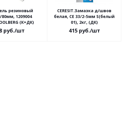
ель резиновый
CERESIT.Замазка д/швов
0/80мм, 1209004
белая, CE 33/2-5мм S(белый
OOLBERG (К+ДК)
01), 2кг, (ДК)
8
руб.
/шт
415
руб.
/шт