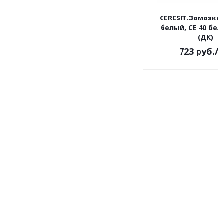
CERESIT.Замазк
белый, CE 40 бе
(ДК)
723
руб.