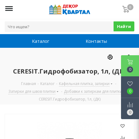
0
Найти
Каталог
Контакты
0
CERESIT.Гидрофобизатор, 1л, (ДК)
Главная
-
Каталог
-
Кафельная плитка, затирки
-
0
Затирки для швов плитки
-
Добавки к затиркам для плитки
-
CERESIT.Гидрофобизатор, 1л, (ДК)
0