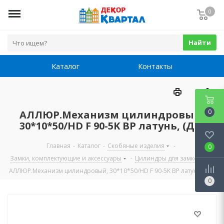
0
Найти
Каталог
Контакты
0
АЛЛЮР.Механизм цилиндровый,
30*10*50/HD F 90-5K ВР латунь, (ДК)
Главная
-
Каталог
-
Скобяные изделия
-
0
Замки, комплектующие и аксессуары
-
Цилиндры для замков
-
АЛЛЮР.Механизм цилиндровый, 30*10*50/HD F 90-5K ВР латунь, (ДК)
0