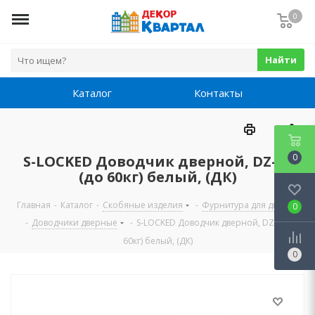
0
Найти
Каталог
Контакты
0
S-LOCKED Доводчик дверной, DZ-60
(до 60кг) белый, (ДК)
Главная
-
Каталог
-
Скобяные изделия
-
Фурнитура для дверей
0
-
Доводчики дверные
-
S-LOCKED Доводчик дверной, DZ-60 (до
60кг) белый, (ДК)
0