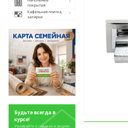
Напольные
покрытия
Кафельная плитка,
затирки
Будьте всегда в
курсе!
Узнавайте о скидках и акциях