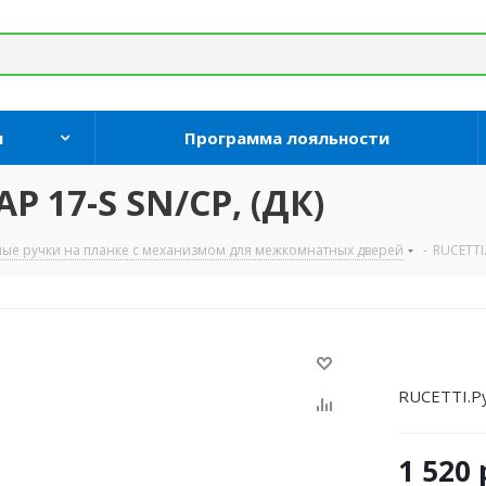
и
Программа лояльности
P 17-S SN/CP, (ДК)
ые ручки на планке с механизмом для межкомнатных дверей
-
RUCETTI.
RUCETTI.Ру
1 520