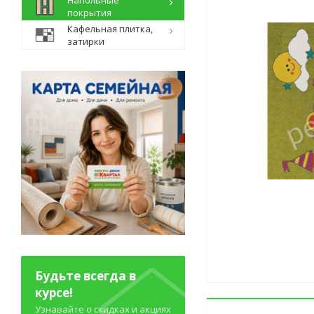
Напольные
покрытия
Кафельная плитка,
затирки
Будьте всегда в
курсе!
Узнавайте о скидках и акциях