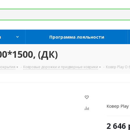
и
Программа лояльности
0*1500, (ДК)
покрытия
-
Ковровые дорожки и придверные коврики
-
Ковер Play O 
Ковер Play
2 646