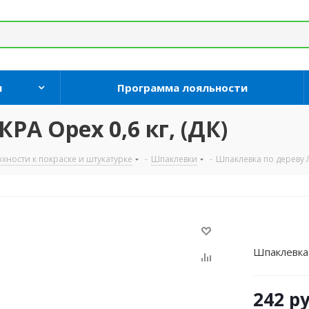
и
Программа лояльности
А Орех 0,6 кг, (ДК)
хности к покраске и штукатурке
-
Шпаклевки
-
Шпаклевка по дереву Л
Шпаклевка 
242
ру