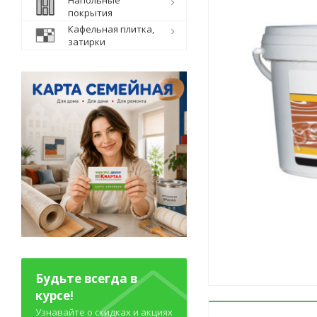
Напольные
покрытия
Кафельная плитка,
затирки
Будьте всегда в
курсе!
Узнавайте о скидках и акциях