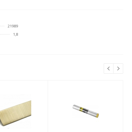
21989
1,8