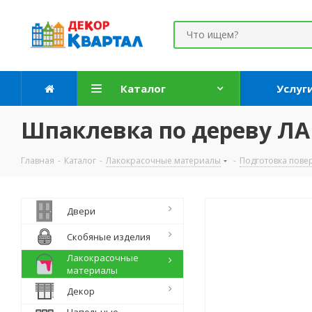
Каталог
Услуг
Шпаклевка по дереву ЛАКР
Главная
-
Каталог
-
Лакокрасочные материалы
-
Подготовка повер
Двери
Скобяные изделия
Лакокрасочные
материалы
Декор