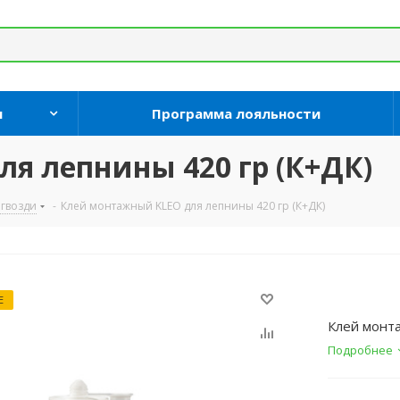
и
Программа лояльности
я лепнины 420 гр (К+ДК)
гвозди
-
Клей монтажный KLEO для лепнины 420 гр (К+ДК)
Е
Клей монт
Подробнее