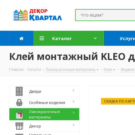
Каталог
Услуг
Клей монтажный KLEO дл
Главная
-
Каталог
-
Лакокрасочные материалы
-
Клеи
-
Жидкие 
Двери
СКИДКА ПО КАРТ
Скобяные изделия
Лакокрасочные
материалы
Декор