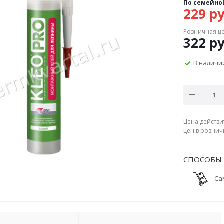
По семейно
229
ру
Розничная ц
322
ру
В наличи
Цена действи
цен в рознич
СПОСОБЫ 
Са