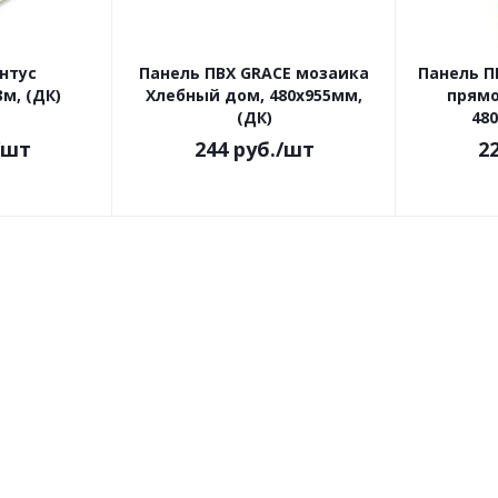
нтус
Панель ПВХ GRACE мозаика
Панель П
м, (ДК)
Хлебный дом, 480х955мм,
прямо
(ДК)
480
/шт
244
руб.
/шт
2