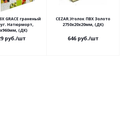
ВХ GRACE граненый
CEZAR.Уголок ПВХ Золото
уг. Натюрморт,
2750х20х20мм, (ДК)
х960мм, (ДК)
29
руб.
/шт
646
руб.
/шт