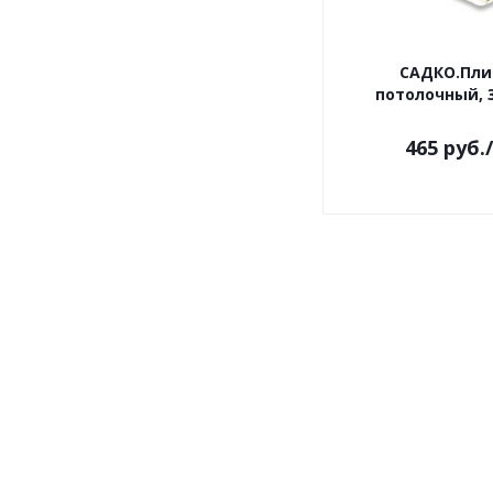
САДКО.Пли
потолочный, 3
465
руб.