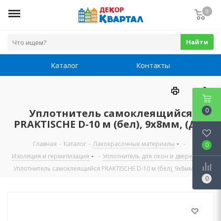
0
Найти
Каталог
Контакты
0
Уплотнитель самоклеящийся
PRAKTISCHE D-10 м (бел), 9х8мм, (ДК)
Главная
-
Каталог
-
Лакокрасочные материалы
-
0
Изоляция и герметизация
-
Уплотнитель для окон и дверей
-
Уплотнитель самоклеящийся PRAKTISCHE D-10 м (бел), 9х8мм, (ДК)
0