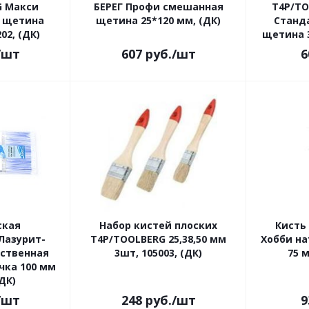
G Макси
БЕРЕГ Профи смешанная
Т4Р/TO
я щетина
щетина 25*120 мм, (ДК)
Станд
02, (ДК)
щетина 3
/шт
607
руб.
/шт
6
ская
Набор кистей плоских
Кисть
Лазурит-
Т4Р/TOOLBERG 25,38,50 мм
Хобби н
сственная
3шт, 105003, (ДК)
75 м
чка 100 мм
(ДК)
/шт
248
руб.
/шт
9