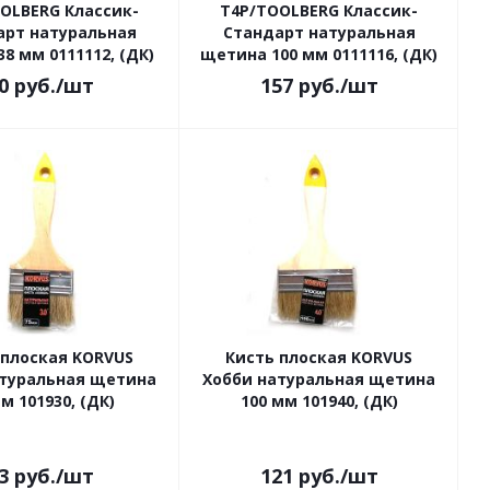
OLBERG Классик-
Т4Р/TOOLBERG Классик-
арт натуральная
Стандарт натуральная
8 мм 0111112, (ДК)
щетина 100 мм 0111116, (ДК)
0
руб.
/шт
157
руб.
/шт
 плоская KORVUS
Кисть плоская KORVUS
атуральная щетина
Хобби натуральная щетина
м 101930, (ДК)
100 мм 101940, (ДК)
3
руб.
/шт
121
руб.
/шт