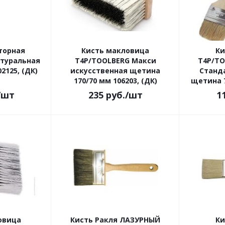
торная
Кисть макловица
Ки
атуральная
Т4Р/TOOLBERG Макси
Т4Р/TO
2125, (ДК)
искусственная щетина
Станд
170/70 мм 106203, (ДК)
щетина 7
/шт
235
руб.
/шт
1
овица
Кисть Ракля ЛАЗУРНЫЙ
Ки