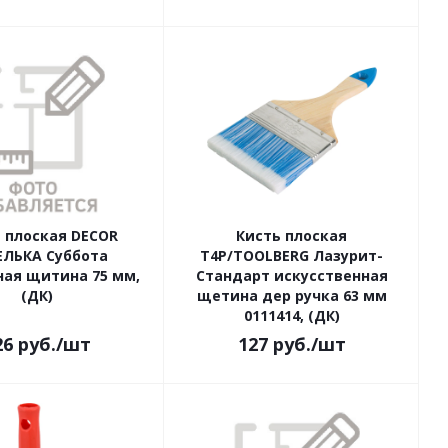
 плоская DECOR
Кисть плоская
ЕЛЬКА Суббота
Т4Р/TOOLBERG Лазурит-
ая щитина 75 мм,
Стандарт искусственная
(ДК)
щетина дер ручка 63 мм
0111414, (ДК)
26
руб.
/шт
127
руб.
/шт