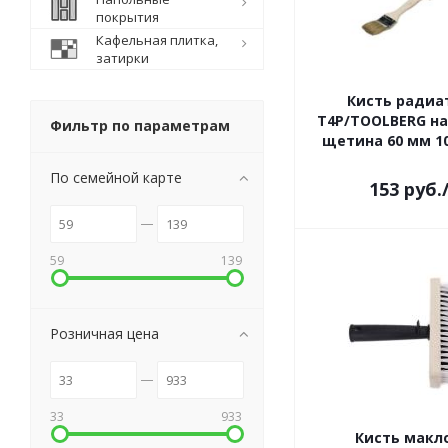
покрытия
Кафельная плитка,
затирки
Кисть радиа
Т4Р/TOOLBERG н
Фильтр по параметрам
щетина 60 мм 10
По семейной карте
153
руб.
59
139
Розничная цена
33
933
Кисть макл