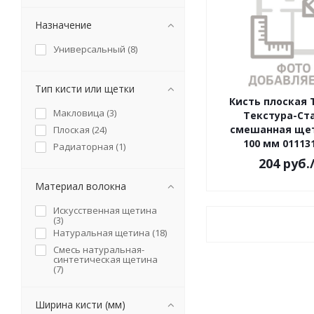
150 (
1
)
4022 (
1
)
170 (
1
)
Назначение
4024 (
1
)
4027 (
1
)
Универсальный (
8
)
12368 (
1
)
12372 (
1
)
Тип кисти или щетки
32714 (
1
)
Кисть плоская
32715 (
1
)
Макловица (
3
)
Текстура-Ст
44394 (
1
)
смешанная щет
Плоская (
24
)
100 мм 011131
56946 (
1
)
Радиаторная (
1
)
204
руб.
56947 (
1
)
56948 (
1
)
Материал волокна
56949 (
1
)
Искусственная щетина
61284 (
1
)
(
3
)
76456 (
1
)
Натуральная щетина (
18
)
76457 (
1
)
Смесь натуральная-
синтетическая щетина
76458 (
1
)
(
7
)
76459 (
1
)
76460 (
1
)
Ширина кисти (мм)
76461 (
1
)