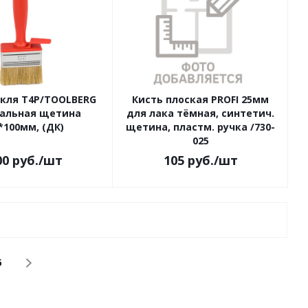
акля Т4Р/TOOLBERG
Кисть плоская PROFI 25мм
ральная щетина
для лака тёмная, синтетич.
*100мм, (ДК)
щетина, пластм. ручка /730-
025
00
руб.
/шт
105
руб.
/шт
6