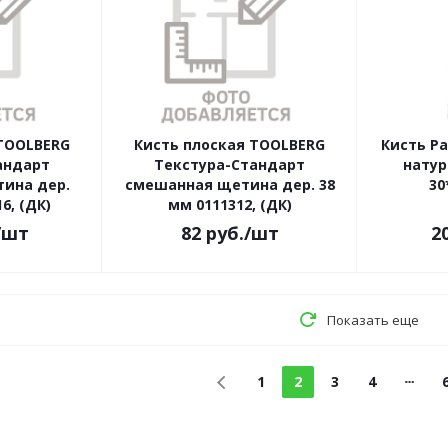
 TOOLBERG
Кисть плоская TOOLBERG
Кисть Р
андарт
Текстура-Стандарт
нату
ина дер.
смешанная щетина дер. 38
30
6, (ДК)
мм 0111312, (ДК)
/шт
82
руб.
/шт
2
Показать еще
1
2
3
4