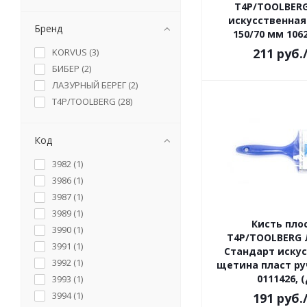
Т4Р/TOOLBER
искусственна
Бренд
150/70 мм 1062
211
руб.
KORVUS (
3
)
БИБЕР (
2
)
ЛАЗУРНЫЙ БЕРЕГ (
2
)
Т4Р/TOOLBERG (
28
)
Код
3982 (
1
)
3986 (
1
)
3987 (
1
)
3989 (
1
)
Кисть пло
3990 (
1
)
Т4Р/TOOLBERG 
3991 (
1
)
Стандарт иску
3992 (
1
)
щетина пласт ру
0111426, 
3993 (
1
)
3994 (
1
)
191
руб.