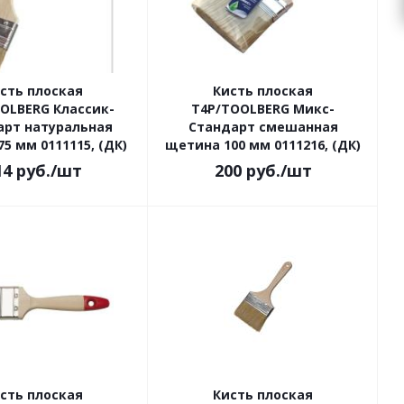
сть плоская
Кисть плоская
OLBERG Классик-
Т4Р/TOOLBERG Микс-
арт натуральная
Стандарт смешанная
5 мм 0111115, (ДК)
щетина 100 мм 0111216, (ДК)
14
руб.
/шт
200
руб.
/шт
сть плоская
Кисть плоская