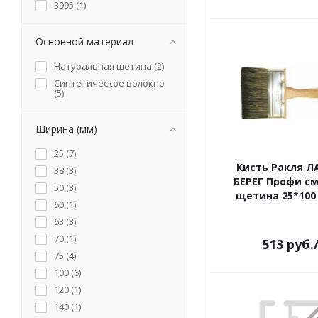
3995 (
1
)
3997 (
1
)
3998 (
1
)
Основной материал
3999 (
1
)
Натуральная щетина (
2
)
4000 (
1
)
Синтетическое волокно
4001 (
1
)
(
5
)
4002 (
1
)
4003 (
1
)
Ширина (мм)
4005 (
1
)
25 (
7
)
4006 (
1
)
Кисть Ракля 
38 (
3
)
4007 (
1
)
БЕРЕГ Профи с
50 (
3
)
4008 (
1
)
щетина 25*100 
60 (
1
)
4009 (
1
)
63 (
3
)
4010 (
1
)
70 (
1
)
513
руб.
4011 (
1
)
75 (
4
)
4012 (
1
)
100 (
6
)
4017 (
1
)
120 (
1
)
4018 (
1
)
140 (
1
)
4019 (
1
)