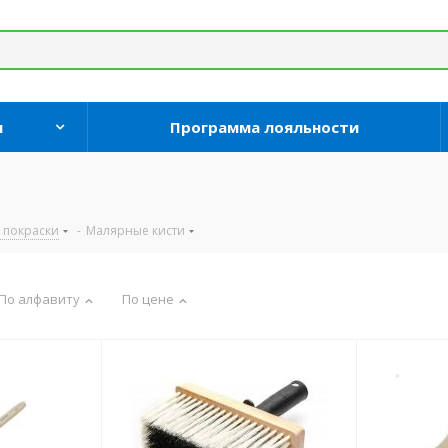
и
Программа лояльности
 покраски
-
Малярные кисти
По алфавиту
По цене