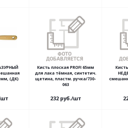
ЛАЗУРНЫЙ
Кисть плоская PROFI 65мм
Кисть
мешанная
для лака тёмная, синтетич.
НЕД
мм, (ДК)
щетина, пластм. ручка/730-
смешанн
063
/шт
232
руб.
/шт
2