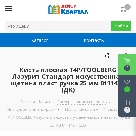
0
Найти
Каталог
Контакты
0
Кисть плоская Т4Р/TOOLBERG
Лазурит-Стандарт искусственная
щетина пласт ручка 25 мм 0111421,
(ДК)
0
Главная
-
Каталог
-
Лакокрасочные материалы
-
Инструменты для покраски
-
Малярные кисти
-
Кисть плоская
0
Т4Р/TOOLBERG Лазурит-Стандарт искусственная щетина пласт ручка
25 мм 0111421, (ДК)