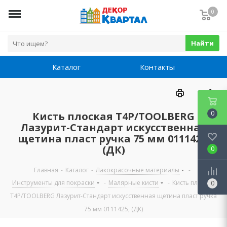
0
Найти
Каталог
Контакты
0
Кисть плоская Т4Р/TOOLBERG
Лазурит-Стандарт искусственная
щетина пласт ручка 75 мм 0111425,
(ДК)
0
Главная
-
Каталог
-
Лакокрасочные материалы
-
Инструменты для покраски
-
Малярные кисти
-
Кисть плоская
0
Т4Р/TOOLBERG Лазурит-Стандарт искусственная щетина пласт ручка
75 мм 0111425, (ДК)