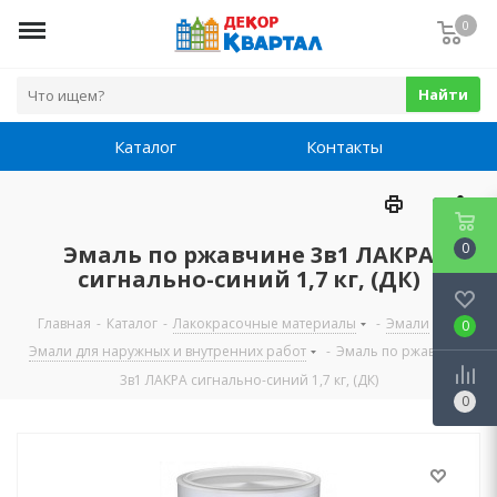
0
Найти
Каталог
Контакты
0
Эмаль по ржавчине 3в1 ЛАКРА
сигнально-синий 1,7 кг, (ДК)
Главная
-
Каталог
-
Лакокрасочные материалы
-
Эмали
-
0
Эмали для наружных и внутренних работ
-
Эмаль по ржавчине
3в1 ЛАКРА сигнально-синий 1,7 кг, (ДК)
0