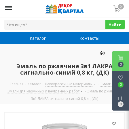
0
Найти
Каталог
Контакты
0
Эмаль по ржавчине 3в1 ЛАКРА
сигнально-синий 0,8 кг, (ДК)
Главная
-
Каталог
-
Лакокрасочные материалы
-
Эмали
-
0
Эмали для наружных и внутренних работ
-
Эмаль по ржавчине
3в1 ЛАКРА сигнально-синий 0,8 кг, (ДК)
0