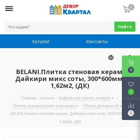
0
Найти
Каталог
Контакты
0
BELANI.Плитка стеновая керам.
Дайкири микс соты, 300*600мм,
1,62м2, (ДК)
0
Главная
-
Каталог
-
Кафельная плитка, затирки
-
Плитка, керамогранит и мозаика
-
Плитка для ванной
-
0
BELANI.Плитка стеновая керам. Дайкири микс соты, 300*600мм,
1,62м2, (ДК)