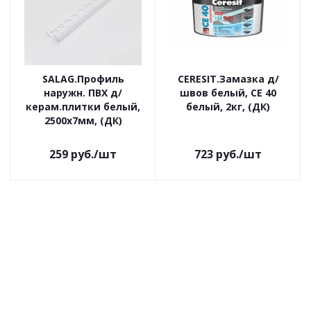
SALAG.Профиль
CERESIT.Замазка д/
наружн. ПВХ д/
швов белый, CE 40
керам.плитки белый,
белый, 2кг, (ДК)
2500x7мм, (ДК)
259
руб.
/шт
723
руб.
/шт