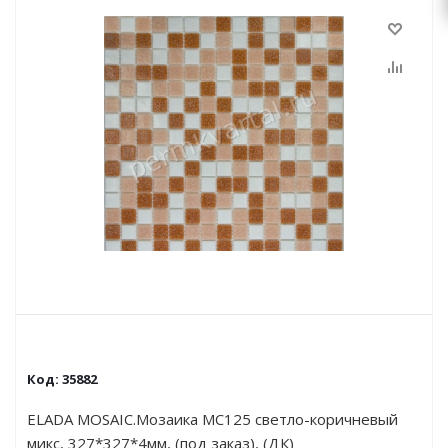
Код:
35882
ELADA MOSAIC.Мозаика MC125 светло-коричневый
микс, 327*327*4мм, (под заказ), (ДК)