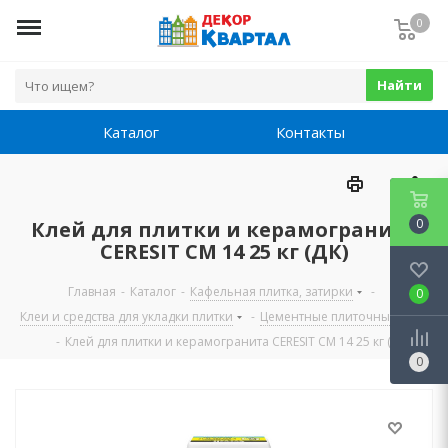
0
Найти
Каталог
Контакты
0
Клей для плитки и керамогранита
CERESIT CM 14 25 кг (ДК)
Главная
-
Каталог
-
Кафельная плитка, затирки
-
0
Клеи и средства для укладки плитки
-
Цементные плиточные клеи
-
Клей для плитки и керамогранита CERESIT CM 14 25 кг (ДК)
0