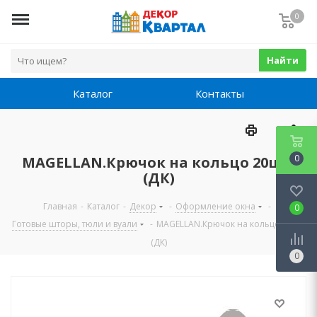
0
Найти
Каталог
Контакты
0
MAGELLAN.Крючок на кольцо 20шт,
(ДК)
Главная
-
Каталог
-
Декор
-
Оформление окна
-
0
Готовые шторы, тюли и вуали
-
MAGELLAN.Крючок на кольцо 20шт,
(ДК)
0