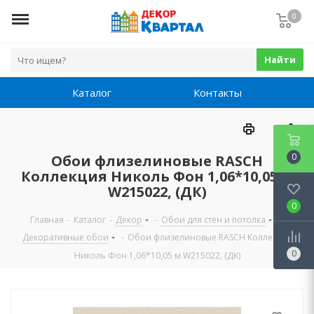
0
Найти
Каталог
Контакты
0
Обои флизелиновые RASCH
Коллекция Николь Фон 1,06*10,05 м
W215022, (ДК)
0
Главная
-
Каталог
-
Декор
-
Обои для стен и потолка
-
Декоративные обои
-
Обои флизелиновые RASCH Коллекция
0
Николь Фон 1,06*10,05 м W215022, (ДК)