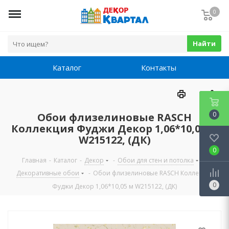
0
Найти
Каталог
Контакты
0
Обои флизелиновые RASCH
Коллекция Фуджи Декор 1,06*10,05 м
W215122, (ДК)
0
Главная
-
Каталог
-
Декор
-
Обои для стен и потолка
-
Декоративные обои
-
Обои флизелиновые RASCH Коллекция
0
Фуджи Декор 1,06*10,05 м W215122, (ДК)