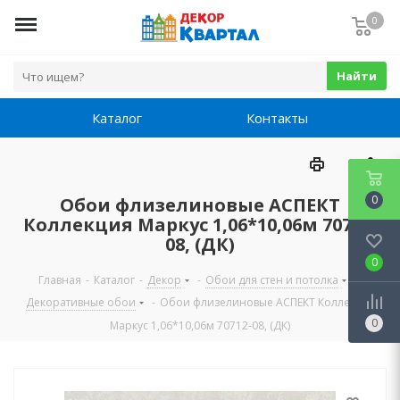
0
Найти
Каталог
Контакты
0
Обои флизелиновые АСПЕКТ
Коллекция Маркус 1,06*10,06м 70712-
08, (ДК)
0
Главная
-
Каталог
-
Декор
-
Обои для стен и потолка
-
Декоративные обои
-
Обои флизелиновые АСПЕКТ Коллекция
0
Маркус 1,06*10,06м 70712-08, (ДК)