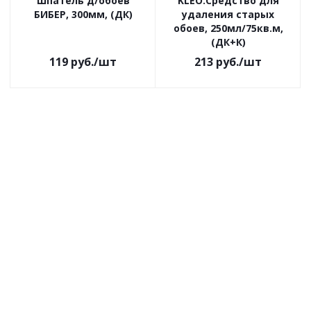
Шпатель д/обоев
KLEO.Средство для
БИБЕР, 300мм, (ДК)
удаления старых
обоев, 250мл/75кв.м,
(ДК+К)
119
руб.
/шт
213
руб.
/шт