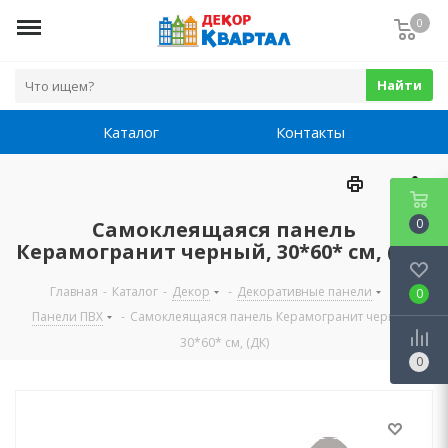
0
Найти
Каталог
Контакты
0
Самоклеящаяся панель
Керамогранит черный, 30*60* см, (ДК)
Главная
-
Каталог
-
Декор
-
Декоративные панели
-
0
Панели ПВХ
-
Самоклеящаяся панель Керамогранит черный,
30*60* см, (ДК)
0