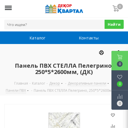
0
Найти
Каталог
Контакты
0
Панель ПВХ СТЕЛЛА Пелегрино,
250*5*2600мм, (ДК)
Главная
-
Каталог
-
Декор
-
Декоративные панели
-
0
Панели ПВХ
-
Панель ПВХ СТЕЛЛА Пелегрино, 250*5*2600мм, (ДК)
0