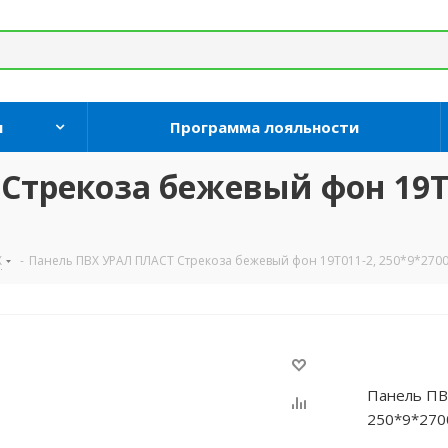
и
Программа лояльности
Стрекоза бежевый фон 19Т0
Х
-
Панель ПВХ УРАЛ ПЛАСТ Стрекоза бежевый фон 19Т011-2, 250*9*2700
Панель ПВ
250*9*270