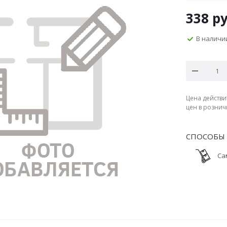
338
ру
В наличи
Цена действи
цен в рознич
СПОСОБЫ 
Са