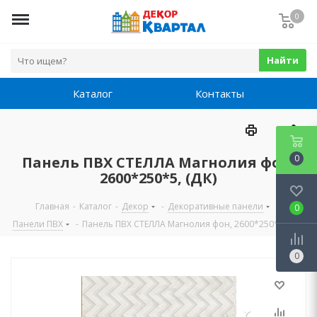
0
Найти
Каталог
Контакты
0
Панель ПВХ СТЕЛЛА Магнолия фон,
2600*250*5, (ДК)
Главная
-
Каталог
-
Декор
-
Декоративные панели
-
0
Панели ПВХ
-
Панель ПВХ СТЕЛЛА Магнолия фон, 2600*250*5, (ДК)
0