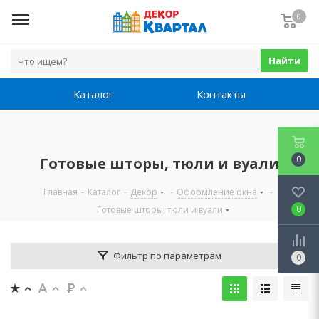
0
Найти
Каталог
Контакты
0
Готовые шторы, тюли и вуали
Главная
-
Каталог
-
Декор
-
Оформление окна
-
0
Готовые шторы, тюли и вуали
Фильтр по параметрам
0