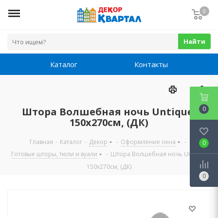
0
Найти
Каталог
Контакты
0
Штора Волшебная ночь Untique,
150х270см, (ДК)
Главная
-
Каталог
-
Декор
-
Оформление окна
-
0
Готовые шторы, тюли и вуали
-
Штора Волшебная ночь Untique,
150х270см, (ДК)
0